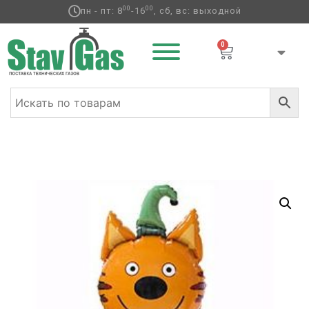
00
00
пн - пт: 8
-16
, сб, вс: выходной
0
Главная
/
Фольгированные шары
/
Ходячие
/ К ХОД Три
кота Компот