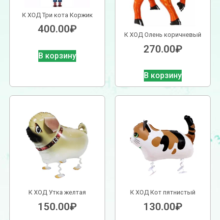
К ХОД Три кота Коржик
400.00
₽
К ХОД Олень коричневый
270.00
₽
В корзину
В корзину
К ХОД Утка желтая
К ХОД Кот пятнистый
150.00
₽
130.00
₽