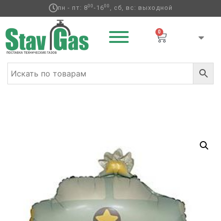
00
00
пн - пт: 8
-16
, сб, вс: выходной
0
Главная
/
Фольгированные шары
/
Транспорт
/ К ФИГУРА
Машина голубая