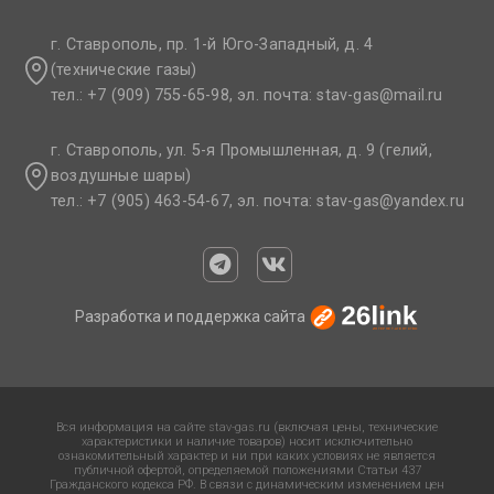
г. Ставрополь, пр. 1-й Юго-Западный, д. 4
(технические газы)
тел.: +7 (909) 755-65-98, эл. почта: stav-gas@mail.ru​
г. Ставрополь, ул. 5-я Промышленная, д. 9 (гелий,
воздушные шары)
тел.: +7 (905) 463-54-67, эл. почта: stav-gas@yandex.ru​
Разработка и поддержка сайта
Вся информация на сайте stav-gas.ru (включая цены, технические
характеристики и наличие товаров) носит исключительно
ознакомительный характер и ни при каких условиях не является
публичной офертой, определяемой положениями Статьи 437
Гражданского кодекса РФ. В связи с динамическим изменением цен