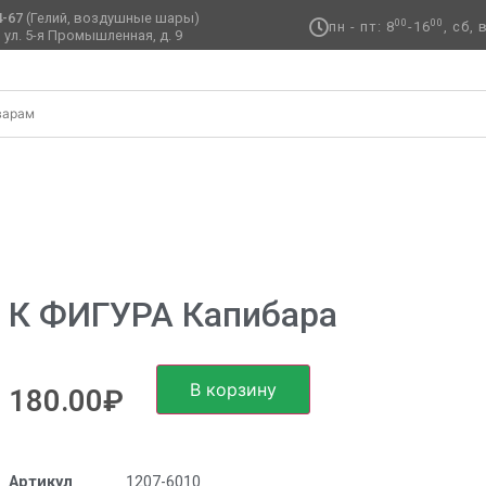
4-67
(Гелий, воздушные шары)
00
00
пн - пт: 8
-16
, сб,
 ул. 5-я Промышленная, д. 9 ​
РА Капибара
К ФИГУРА Капибара
В корзину
180.00
₽
Артикул
1207-6010