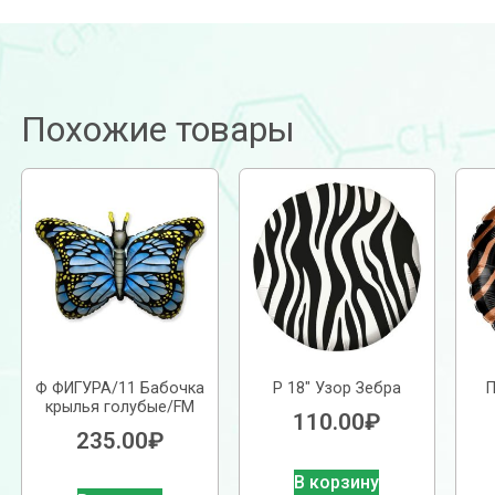
Похожие товары
Ф ФИГУРА/11 Бабочка
Р 18″ Узор Зебра
П
крылья голубые/FM
110.00
₽
235.00
₽
В корзину