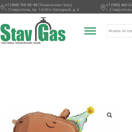
+7 (909) 755-65-98
(Технические газы)
+7 (905) 463-5
г. Ставрополь, пр. 1-й Юго-Западный, д. 4
г. Ставрополь,
Главная
/
Фольгированные шары
/
Животные ф
/ К ФИГУ