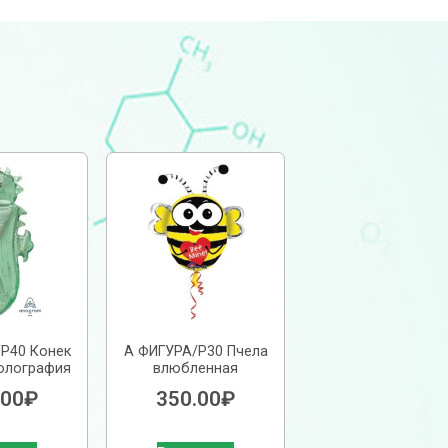
P40 Конек
А ФИГУРА/P30 Пчела
олография
влюбленная
.00
₽
350.00
₽