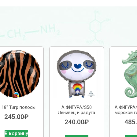
 18″ Тигр полосы
А ФИГУРА/S50
А ФИГУРА/
Ленивец и радуга
морской г
245.00
₽
240.00
₽
485
В корзину