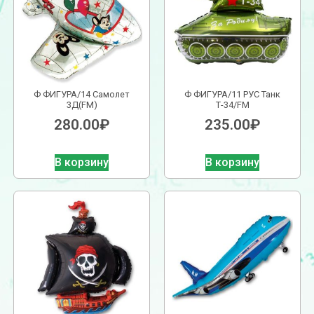
Ф ФИГУРА/14 Самолет
Ф ФИГУРА/11 РУС Танк
3Д(FM)
Т-34/FM
280.00
₽
235.00
₽
В корзину
В корзину