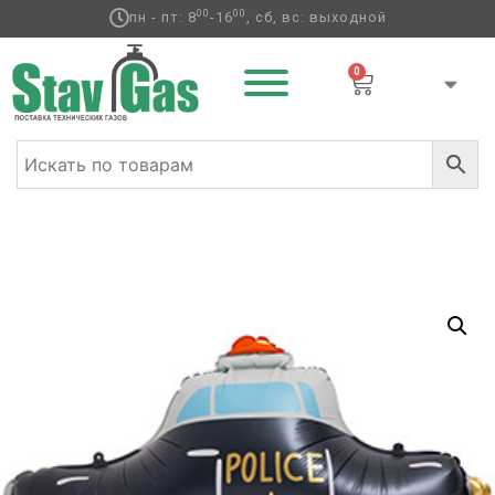
00
00
пн - пт: 8
-16
, сб, вс: выходной
0
Главная
/
Фольгированные шары
/
Транспорт
/ К ФИГУРА
AIR Машина полиция