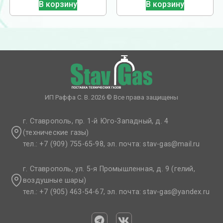
В корзину
В корзину
ИП Раффа С. В. 2026 © Все права защищены
г. Ставрополь, пр. 1-й Юго-Западный, д. 4
(технические газы)
тел.: +7 (909) 755-65-98, эл. почта: stav-gas@mail.ru​
г. Ставрополь, ул. 5-я Промышленная, д. 9 (гелий,
воздушные шары)
тел.: +7 (905) 463-54-67, эл. почта: stav-gas@yandex.ru​