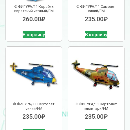
Ф ФИГУРА/11 Корабль
Ф ФИГУРА/11 Самолет
пиратский черный/FM
синий/FM
260.00
₽
235.00
₽
В корзину
В корзину
Ф ФИГУРА/11 Вертолет
Ф ФИГУРА/11 Вертолет
синий/FM
милитари/FM
235.00
₽
235.00
₽