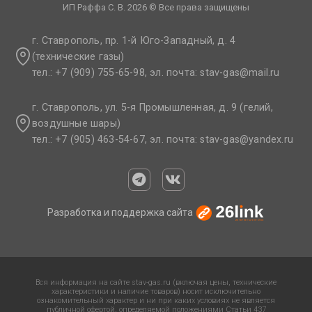
ИП Раффа С. В. 2026 © Все права защищены
г. Ставрополь, пр. 1-й Юго-Западный, д. 4
(технические газы)
тел.: +7 (909) 755-65-98, эл. почта: stav-gas@mail.ru​
г. Ставрополь, ул. 5-я Промышленная, д. 9 (гелий,
воздушные шары)
тел.: +7 (905) 463-54-67, эл. почта: stav-gas@yandex.ru​
Разработка и поддержка сайта
Вся информация на сайте stav-gas.ru (включая цены, технические
характеристики и наличие товаров) носит исключительно
ознакомительный характер и ни при каких условиях не является
публичной офертой, определяемой положениями Статьи 437