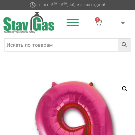
00
00
пн - пт: 8
-16
, сб, вс: выходной
0
Главная
/
Фольгированные шары
/
Цифры
/ К ЦИФРА 9
40″ Fuchsia