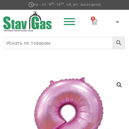
00
00
пн - пт: 8
-16
, сб, вс: выходной
0
Главная
/
Фольгированные шары
/
Цифры
/ К ЦИФРА 8
40″ Сатин Pink