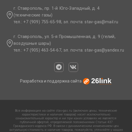
г. Ставрополь, пр. 1-й Юго-Западный, д. 4
(технические газы)
тел.: +7 (909) 755-65-98, эл. почта: stav-gas@mail.ru​
г. Ставрополь, ул. 5-я Промышленная, д. 9 (гелий,
воздушные шары)
тел.: +7 (905) 463-54-67, эл. почта: stav-gas@yandex.ru​
Разработка и поддержка сайта
Вся информация на сайте stav-gas.ru (включая цены, технические
характеристики и наличие товаров) носит исключительно
ознакомительный характер и ни при каких условиях не является
публичной офертой, определяемой положениями Статьи 437
Гражданского кодекса РФ. В связи с динамическим изменением цен
актуальную стоимость и наличие товаров, пожалуйста, уточняйте у наших