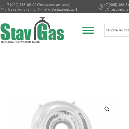
+7 (909) 755-65-98
(Технические газы)
+7 (905) 463-5
г. Ставрополь, пр. 1-й Юго-Западный, д. 4
г. Ставрополь,
Главная
/
Фольгированные шары
/
Цифры
/ К ЦИФРА 8 26″