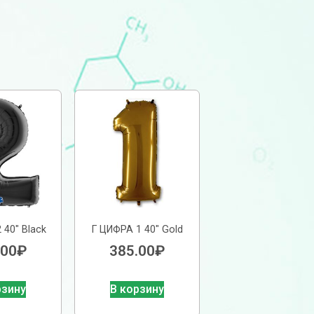
 40″ Black
Г ЦИФРА 1 40″ Gold
.00
₽
385.00
₽
рзину
В корзину