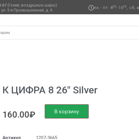
4-67
(Гелий, воздушные шары)
00
00
пн - пт: 8
-16
, сб,
 ул. 5-я Промышленная, д. 9 ​
 Silver
К ЦИФРА 8 26″ Silver
В корзину
160.00
₽
Артикул
1207-3665