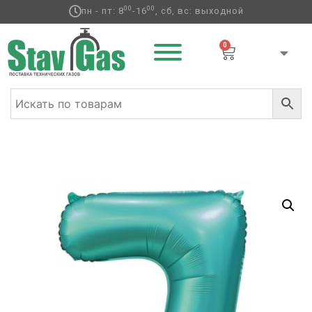
00
00
пн - пт: 8
-16
, сб, вс: выходной
0
Главная
/
Фольгированные шары
/
Цифры
/ К ЦИФРА 7
40″ Сатин Teal