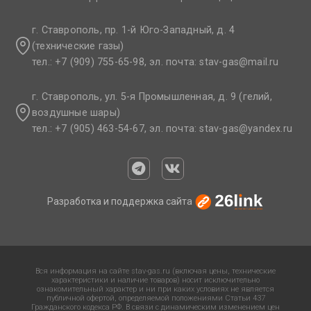
г. Ставрополь, пр. 1-й Юго-Западный, д. 4
(технические газы)
тел.: +7 (909) 755-65-98, эл. почта: stav-gas@mail.ru​
г. Ставрополь, ул. 5-я Промышленная, д. 9 (гелий,
воздушные шары)
тел.: +7 (905) 463-54-67, эл. почта: stav-gas@yandex.ru​
Разработка и поддержка сайта
Вся информация на сайте stav-gas.ru (включая цены, технические
характеристики и наличие товаров) носит исключительно
ознакомительный характер и ни при каких условиях не является
публичной офертой, определяемой положениями Статьи 437
Гражданского кодекса РФ. В связи с динамическим изменением цен