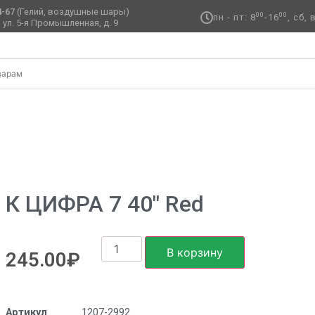
4-67
(Гелий, воздушные шары)
00
00
пн - пт: 8
-16
, сб,
 ул. 5-я Промышленная, д. 9 ​
″ Red
К ЦИФРА 7 40″ Red
В корзину
245.00
₽
Артикул
1207-2992