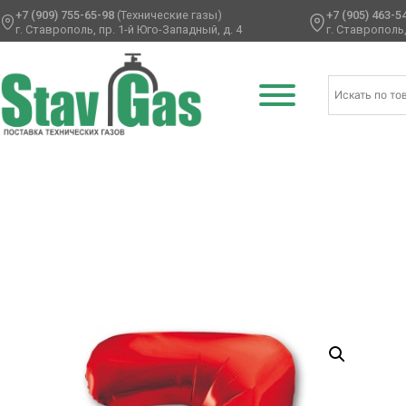
+7 (909) 755-65-98
(Технические газы)
+7 (905) 463-5
г. Ставрополь, пр. 1-й Юго-Западный, д. 4
г. Ставрополь,
Главная
/
Фольгированные шары
/
Цифры
/ К ЦИФРА 7 40