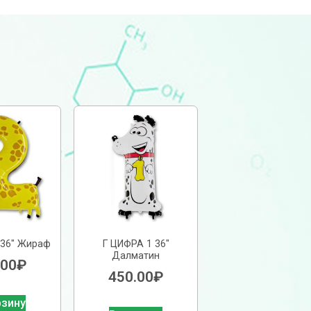
 36″ Жираф
Г ЦИФРА 1 36″
Далматин
.00
₽
450.00
₽
рзину