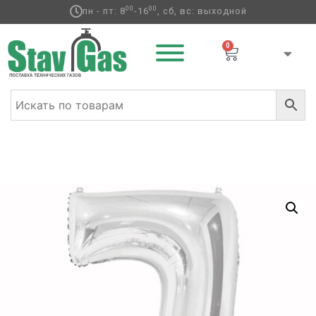
00
00
пн - пт: 8
-16
, сб, вс: выходной
0
Главная
/
Фольгированные шары
/
Цифры
/ К ЦИФРА 7
26″ Silver