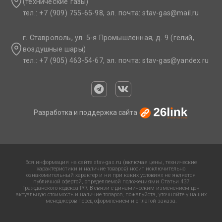
(технические газы)
тел.: +7 (909) 755-65-98, эл. почта: stav-gas@mail.ru​
г. Ставрополь, ул. 5-я Промышленная, д. 9 (гелий,
воздушные шары)
тел.: +7 (905) 463-54-67, эл. почта: stav-gas@yandex.ru​
Разработка и поддержка сайта
Вся информация на сайте stav-gas.ru (включая цены, технические
характеристики и наличие товаров) носит исключительно
ознакомительный характер и ни при каких условиях не является
публичной офертой, определяемой положениями Статьи 437
Гражданского кодекса РФ. В связи с динамическим изменением цен
актуальную стоимость и наличие товаров, пожалуйста, уточняйте у наших
менеджеров перед оформлением и оплатой заказа.