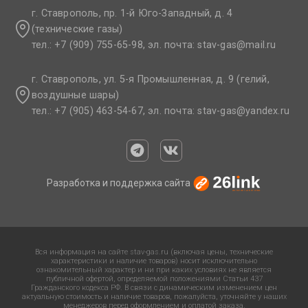
г. Ставрополь, пр. 1-й Юго-Западный, д. 4
(технические газы)
тел.: +7 (909) 755-65-98, эл. почта: stav-gas@mail.ru​
г. Ставрополь, ул. 5-я Промышленная, д. 9 (гелий,
воздушные шары)
тел.: +7 (905) 463-54-67, эл. почта: stav-gas@yandex.ru​
Разработка и поддержка сайта
Вся информация на сайте stav-gas.ru (включая цены, технические
характеристики и наличие товаров) носит исключительно
ознакомительный характер и ни при каких условиях не является
публичной офертой, определяемой положениями Статьи 437
Гражданского кодекса РФ. В связи с динамическим изменением цен
актуальную стоимость и наличие товаров, пожалуйста, уточняйте у наших
менеджеров перед оформлением и оплатой заказа.