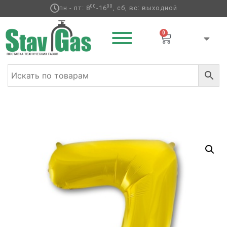
00
00
пн - пт: 8
-16
, сб, вс: выходной
0
Главная
/
Фольгированные шары
/
Цифры
/ К ЦИФРА 7
14″ Gold