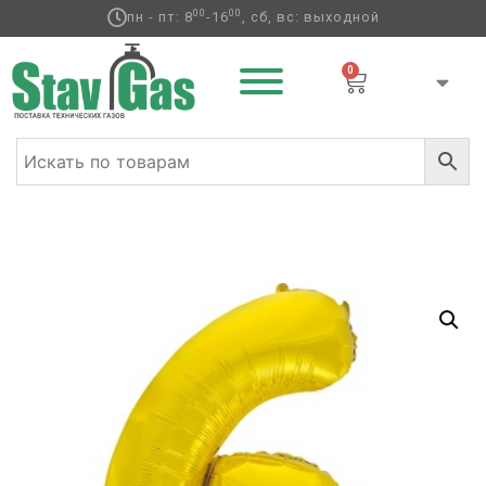
00
00
пн - пт: 8
-16
, сб, вс: выходной
0
Главная
/
Фольгированные шары
/
Цифры
/ К ЦИФРА 6
40″ Gold