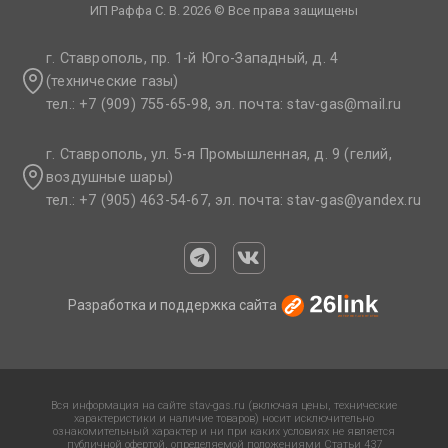
ИП Раффа С. В. 2026 © Все права защищены
г. Ставрополь, пр. 1-й Юго-Западный, д. 4
(технические газы)
тел.: +7 (909) 755-65-98, эл. почта: stav-gas@mail.ru​
г. Ставрополь, ул. 5-я Промышленная, д. 9 (гелий,
воздушные шары)
тел.: +7 (905) 463-54-67, эл. почта: stav-gas@yandex.ru​
Разработка и поддержка сайта
Вся информация на сайте stav-gas.ru (включая цены, технические
характеристики и наличие товаров) носит исключительно
ознакомительный характер и ни при каких условиях не является
публичной офертой, определяемой положениями Статьи 437