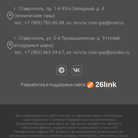
г. Ставрополь, пр. 1-й Юго-Западный, д. 4
(технические газы)
тел.: +7 (909) 755-65-98, эл. почта: stav-gas@mail.ru​
г. Ставрополь, ул. 5-я Промышленная, д. 9 (гелий,
воздушные шары)
тел.: +7 (905) 463-54-67, эл. почта: stav-gas@yandex.ru​
Разработка и поддержка сайта
Вся информация на сайте stav-gas.ru (включая цены, технические
характеристики и наличие товаров) носит исключительно
ознакомительный характер и ни при каких условиях не является
публичной офертой, определяемой положениями Статьи 437
Гражданского кодекса РФ. В связи с динамическим изменением цен
актуальную стоимость и наличие товаров, пожалуйста, уточняйте у наших