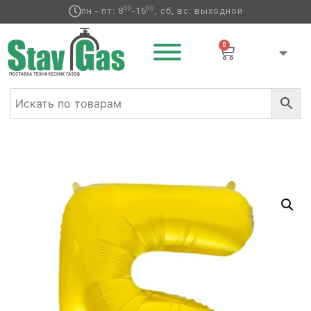
00
00
пн - пт: 8
-16
, сб, вс: выходной
0
Главная
/
Фольгированные шары
/
Цифры
/ К ЦИФРА 5
40″ Gold