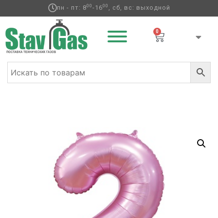
00
00
пн - пт: 8
-16
, сб, вс: выходной
0
Главная
/
Фольгированные шары
/
Цифры
/ К ЦИФРА 2
40″ Сатин Pink