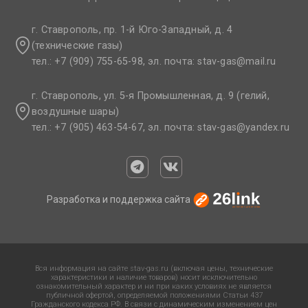
г. Ставрополь, пр. 1-й Юго-Западный, д. 4
(технические газы)
тел.: +7 (909) 755-65-98, эл. почта: stav-gas@mail.ru​
г. Ставрополь, ул. 5-я Промышленная, д. 9 (гелий,
воздушные шары)
тел.: +7 (905) 463-54-67, эл. почта: stav-gas@yandex.ru​
Разработка и поддержка сайта
Вся информация на сайте stav-gas.ru (включая цены, технические
характеристики и наличие товаров) носит исключительно
ознакомительный характер и ни при каких условиях не является
публичной офертой, определяемой положениями Статьи 437
Гражданского кодекса РФ. В связи с динамическим изменением цен