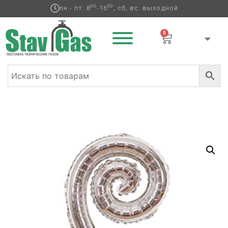
00
00
пн - пт: 8
-16
, сб, вс: выходной
0
Главная
/
Фольгированные шары
/
Спираль
/ К Б/РИС
СПИРАЛЬ 17″ Silver