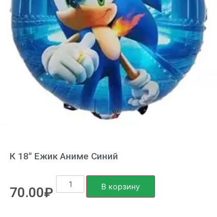
К 18″ Ежик Аниме Синий
В корзину
70.00
₽