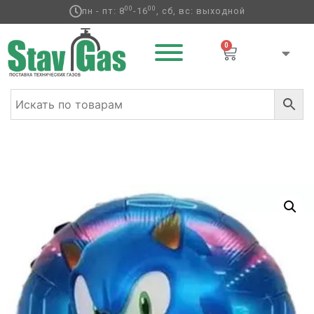
00
00
пн - пт: 8
-16
, сб, вс: выходной
0
Главная
/
Фольгированные шары
/
Герои
/ К 18″ Ежик
Аниме синий