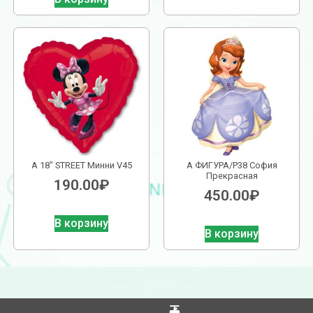
А 18″ STREET Минни V45
А ФИГУРА/P38 София
Прекрасная
190.00
₽
450.00
₽
В корзину
В корзину