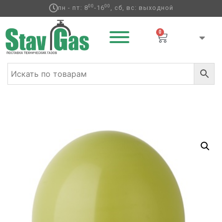
00
00
пн - пт: 8
-16
, сб, вс: выходной
0
Главная
/
Латексные шары
/
Круглые без
рисунка
/
Пастель
/ И 5″/98 Пастель Green Olive