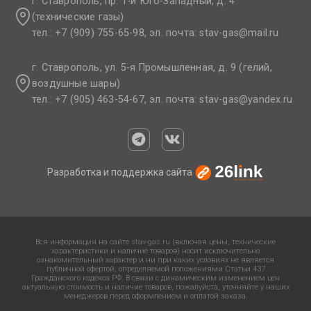
г. Ставрополь, пр. 1-й Юго-Западный, д. 4
(технические газы)
тел.: +7 (909) 755-65-98, эл. почта: stav-gas@mail.ru​
г. Ставрополь, ул. 5-я Промышленная, д. 9 (гелий,
воздушные шары)
тел.: +7 (905) 463-54-67, эл. почта: stav-gas@yandex.ru​
Разработка и поддержка сайта
Вся информация на сайте stav-gas.ru (включая цены, технические
характеристики и наличие товаров) носит исключительно
ознакомительный характер и ни при каких условиях не является
публичной офертой, определяемой положениями Статьи 437
Гражданского кодекса РФ. В связи с динамическим изменением цен
актуальную стоимость и наличие товаров, пожалуйста, уточняйте у наших
менеджеров перед оформлением и оплатой заказа.