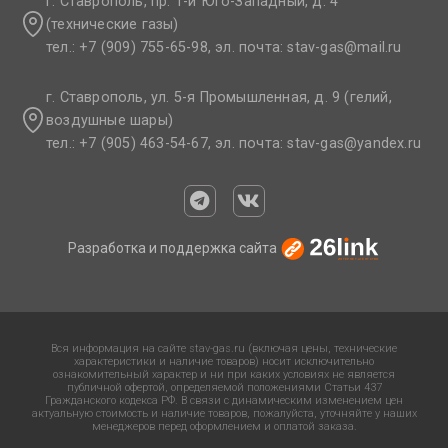
г. Ставрополь, пр. 1-й Юго-Западный, д. 4
(технические газы)
тел.: +7 (909) 755-65-98, эл. почта: stav-gas@mail.ru​
г. Ставрополь, ул. 5-я Промышленная, д. 9 (гелий,
воздушные шары)
тел.: +7 (905) 463-54-67, эл. почта: stav-gas@yandex.ru​
Разработка и поддержка сайта
Вся информация на сайте stav-gas.ru (включая цены, технические
характеристики и наличие товаров) носит исключительно
ознакомительный характер и ни при каких условиях не является
публичной офертой, определяемой положениями Статьи 437
Гражданского кодекса РФ. В связи с динамическим изменением цен
актуальную стоимость и наличие товаров, пожалуйста, уточняйте у наших
менеджеров перед оформлением и оплатой заказа.