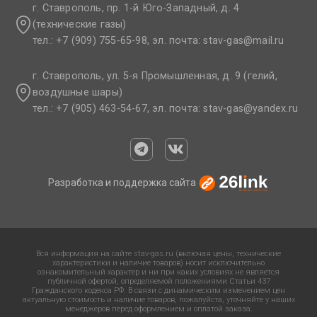
г. Ставрополь, пр. 1-й Юго-Западный, д. 4
(технические газы)
тел.: +7 (909) 755-65-98, эл. почта: stav-gas@mail.ru​
г. Ставрополь, ул. 5-я Промышленная, д. 9 (гелий,
воздушные шары)
тел.: +7 (905) 463-54-67, эл. почта: stav-gas@yandex.ru​
Разработка и поддержка сайта
Вся информация на сайте stav-gas.ru (включая цены, технические
характеристики и наличие товаров) носит исключительно
ознакомительный характер и ни при каких условиях не является
публичной офертой, определяемой положениями Статьи 437
Гражданского кодекса РФ. В связи с динамическим изменением цен
актуальную стоимость и наличие товаров, пожалуйста, уточняйте у наших
менеджеров перед оформлением и оплатой заказа.