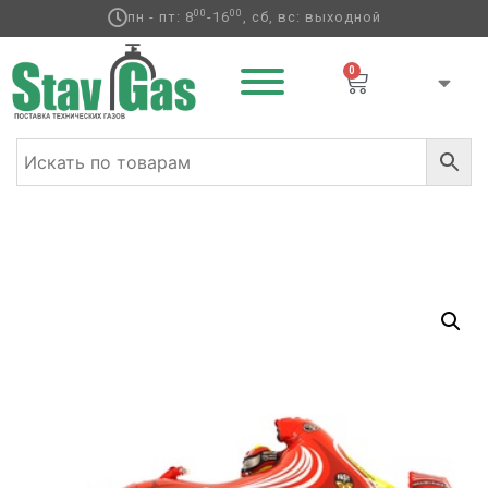
00
00
пн - пт: 8
-16
, сб, вс: выходной
0
Главная
/
Фольгированные шары
/
Транспорт
/ Г ФИГУРА
Машина гоночная красная