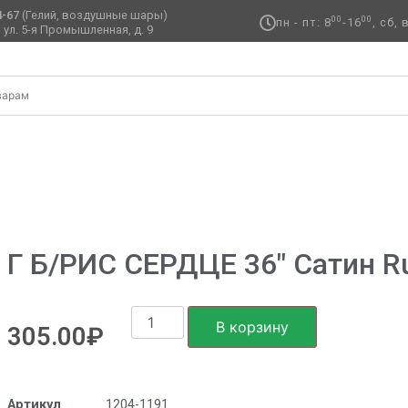
4-67
(Гелий, воздушные шары)
00
00
пн - пт: 8
-16
, сб,
 ул. 5-я Промышленная, д. 9 ​
ные
/ Г Б/РИС СЕРДЦЕ 36″ Сатин Rubin Red
Г Б/РИС СЕРДЦЕ 36″ Сатин R
В корзину
305.00
₽
Артикул
1204-1191