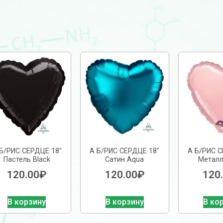
Б/РИС СЕРДЦЕ 18″
А Б/РИС СЕРДЦЕ 18″
А Б/РИС С
Пастель Black
Сатин Aqua
Металл
120.00
₽
120.00
₽
120
В корзину
В корзину
В ко