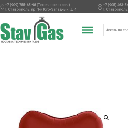
+7 (909) 755-65-98
(Технические газы)
+7 (905) 463-5
г. Ставрополь, пр. 1-й Юго-Западный, д. 4
г. Ставрополь,
Главная
/
Фольгированные шары
/
Сердца фольгирован