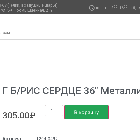
4-67
(Гелий, воздушные шары)
00
00
пн - пт: 8
-16
, сб,
 ул. 5-я Промышленная, д. 9 ​
ные
/ Г Б/РИС СЕРДЦЕ 36″ Металлик Lilac
Г Б/РИС СЕРДЦЕ 36″ Металлик
В корзину
305.00
₽
Артикул
1204-0492