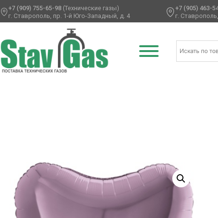
+7 (909) 755-65-98
(Технические газы)
+7 (905) 463-5
г. Ставрополь, пр. 1-й Юго-Западный, д. 4
г. Ставрополь,
Главная
/
Фольгированные шары
/
Сердца фольгирован