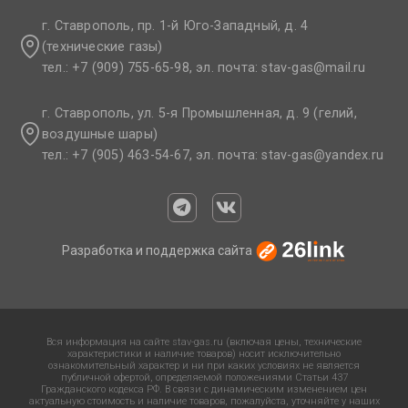
г. Ставрополь, пр. 1-й Юго-Западный, д. 4
(технические газы)
тел.: +7 (909) 755-65-98, эл. почта: stav-gas@mail.ru​
г. Ставрополь, ул. 5-я Промышленная, д. 9 (гелий,
воздушные шары)
тел.: +7 (905) 463-54-67, эл. почта: stav-gas@yandex.ru​
Разработка и поддержка сайта
Вся информация на сайте stav-gas.ru (включая цены, технические
характеристики и наличие товаров) носит исключительно
ознакомительный характер и ни при каких условиях не является
публичной офертой, определяемой положениями Статьи 437
Гражданского кодекса РФ. В связи с динамическим изменением цен
актуальную стоимость и наличие товаров, пожалуйста, уточняйте у наших