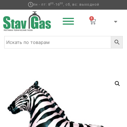
00
00
пн - пт: 8
-16
, сб, вс: выходной
0
Главная
/
Фольгированные шары
/
Мини-фигуры
/ Ф М/
ФИГУРА/3 Зебра черная(FM)