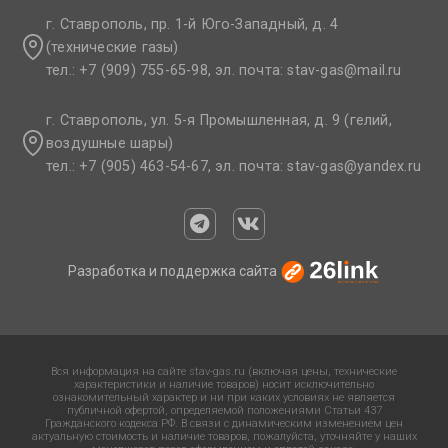
г. Ставрополь, пр. 1-й Юго-Западный, д. 4
(технические газы)
тел.: +7 (909) 755-65-98, эл. почта: stav-gas@mail.ru​
г. Ставрополь, ул. 5-я Промышленная, д. 9 (гелий,
воздушные шары)
тел.: +7 (905) 463-54-67, эл. почта: stav-gas@yandex.ru​
Разработка и поддержка сайта
Вся информация на сайте stav-gas.ru (включая цены, технические
характеристики и наличие товаров) носит исключительно
ознакомительный характер и ни при каких условиях не является
публичной офертой, определяемой положениями Статьи 437
Гражданского кодекса РФ. В связи с динамическим изменением цен
актуальную стоимость и наличие товаров, пожалуйста, уточняйте у наших