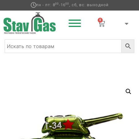
00
00
пн - пт: 8
-16
, сб, вс: выходной
0
Главная
/
Фольгированные шары
/
Мини-фигуры
/ Ф М/
ФИГУРА/3 РУС Танк Т-34/FM