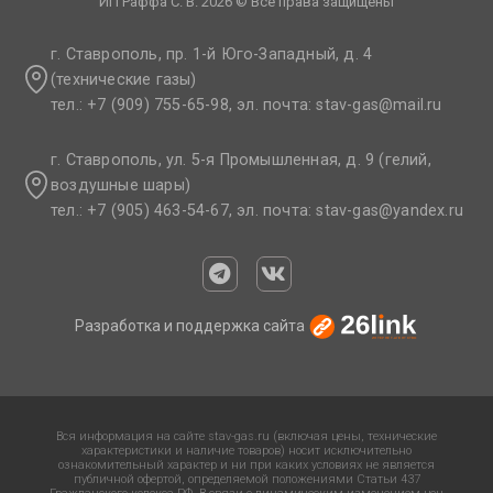
ИП Раффа С. В. 2026 © Все права защищены
г. Ставрополь, пр. 1-й Юго-Западный, д. 4
(технические газы)
тел.: +7 (909) 755-65-98, эл. почта: stav-gas@mail.ru​
г. Ставрополь, ул. 5-я Промышленная, д. 9 (гелий,
воздушные шары)
тел.: +7 (905) 463-54-67, эл. почта: stav-gas@yandex.ru​
Разработка и поддержка сайта
Вся информация на сайте stav-gas.ru (включая цены, технические
характеристики и наличие товаров) носит исключительно
ознакомительный характер и ни при каких условиях не является
публичной офертой, определяемой положениями Статьи 437