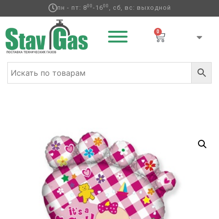
00
00
пн - пт: 8
-16
, сб, вс: выходной
0
Главная
/
Фольгированные шары
/
Выписка / Дети ф
/ Ф
ФИГУРА/11 Стопа девочки розовая/FM