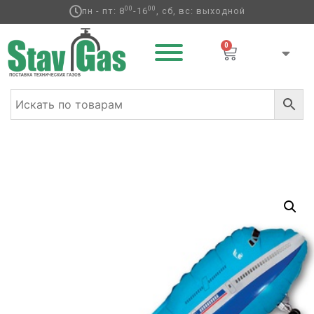
00
00
пн - пт: 8
-16
, сб, вс: выходной
0
Главная
/
Фольгированные шары
/
Транспорт
/ Ф
ФИГУРА/11 Самолет синий/FM