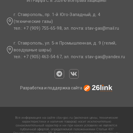
ИП Раффа С. В. 2026 © Все права защищены
г. Ставрополь, пр. 1-й Юго-Западный, д. 4
(технические газы)
тел.: +7 (909) 755-65-98, эл. почта: stav-gas@mail.ru​
г. Ставрополь, ул. 5-я Промышленная, д. 9 (гелий,
воздушные шары)
тел.: +7 (905) 463-54-67, эл. почта: stav-gas@yandex.ru​
Разработка и поддержка сайта
Вся информация на сайте stav-gas.ru (включая цены, технические
характеристики и наличие товаров) носит исключительно
ознакомительный характер и ни при каких условиях не является
публичной офертой, определяемой положениями Статьи 437