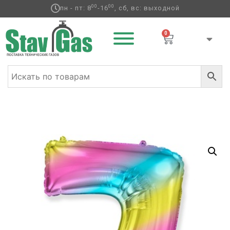
00
00
пн - пт: 8
-16
, сб, вс: выходной
0
Главная
/
Фольгированные шары
/
Цифры
/ Ф ЦИФРА 7
40″ Радуга металлик