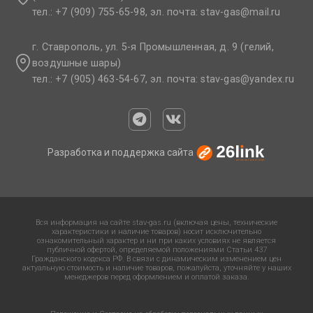
тел.: +7 (909) 755-65-98, эл. почта: stav-gas@mail.ru​
г. Ставрополь, ул. 5-я Промышленная, д. 9 (гелий,
воздушные шары)
тел.: +7 (905) 463-54-67, эл. почта: stav-gas@yandex.ru​
Разработка и поддержка сайта
Вся информация на сайте stav-gas.ru (включая цены, технические
характеристики и наличие товаров) носит исключительно
ознакомительный характер и ни при каких условиях не является
публичной офертой, определяемой положениями Статьи 437
Гражданского кодекса РФ. В связи с динамическим изменением цен
актуальную стоимость и наличие товаров, пожалуйста, уточняйте у наших
менеджеров перед оформлением и оплатой заказа.