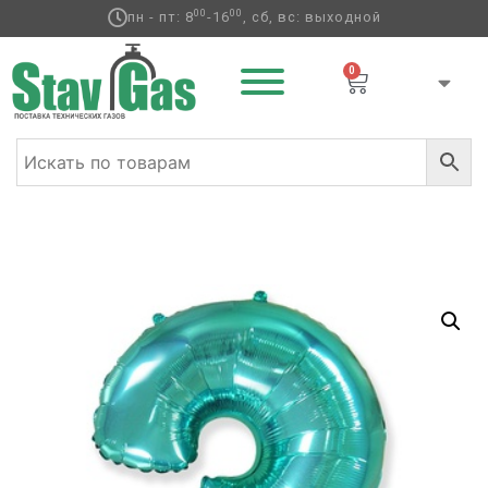
00
00
пн - пт: 8
-16
, сб, вс: выходной
0
Главная
/
Фольгированные шары
/
Цифры
/ Ф ЦИФРА 3
40″ Tiffany