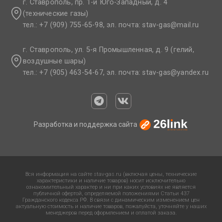
г. Ставрополь, пр. 1-й Юго-Западный, д. 4
(технические газы)
тел.: +7 (909) 755-65-98, эл. почта: stav-gas@mail.ru​
г. Ставрополь, ул. 5-я Промышленная, д. 9 (гелий,
воздушные шары)
тел.: +7 (905) 463-54-67, эл. почта: stav-gas@yandex.ru​
Разработка и поддержка сайта
Вся информация на сайте stav-gas.ru (включая цены, технические
характеристики и наличие товаров) носит исключительно
ознакомительный характер и ни при каких условиях не является
публичной офертой, определяемой положениями Статьи 437
Гражданского кодекса РФ. В связи с динамическим изменением цен
актуальную стоимость и наличие товаров, пожалуйста, уточняйте у наших
менеджеров перед оформлением и оплатой заказа.