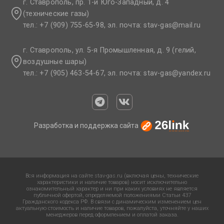
г. Ставрополь, пр. 1-й Юго-Западный, д. 4
(технические газы)
тел.: +7 (909) 755-65-98, эл. почта: stav-gas@mail.ru​
г. Ставрополь, ул. 5-я Промышленная, д. 9 (гелий,
воздушные шары)
тел.: +7 (905) 463-54-67, эл. почта: stav-gas@yandex.ru​
Разработка и поддержка сайта
Вся информация на сайте stav-gas.ru (включая цены, технические
характеристики и наличие товаров) носит исключительно
ознакомительный характер и ни при каких условиях не является
публичной офертой, определяемой положениями Статьи 437
Гражданского кодекса РФ. В связи с динамическим изменением цен
актуальную стоимость и наличие товаров, пожалуйста, уточняйте у наших
менеджеров перед оформлением и оплатой заказа.