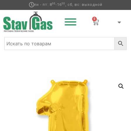
00
00
пн - пт: 8
-16
, сб, вс: выходной
0
Главная
/
Фольгированные шары
/
Цифры
/ Ф ЦИФРА 1
40″ Gold