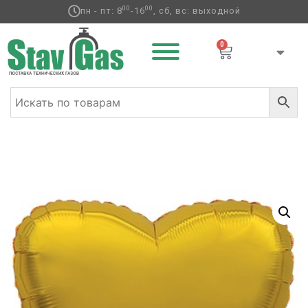
00
00
пн - пт: 8
-16
, сб, вс: выходной
0
Главная
/
Фольгированные шары
/
Сердца
фольгированные
/ Ф Б/РИС 4″ СЕРДЦЕ Металлик
Gold(FM)