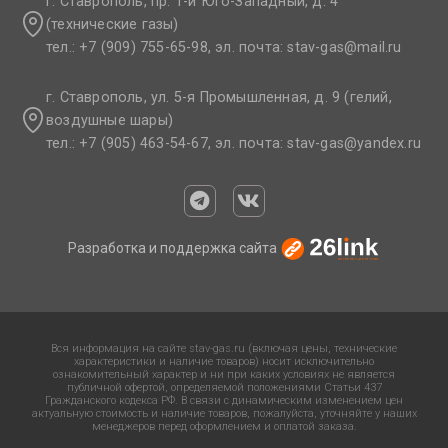
г. Ставрополь, пр. 1-й Юго-Западный, д. 4
(технические газы)
тел.: +7 (909) 755-65-98, эл. почта: stav-gas@mail.ru​
г. Ставрополь, ул. 5-я Промышленная, д. 9 (гелий,
воздушные шары)
тел.: +7 (905) 463-54-67, эл. почта: stav-gas@yandex.ru​
Разработка и поддержка сайта
Вся информация на сайте stav-gas.ru (включая цены, технические
характеристики и наличие товаров) носит исключительно
ознакомительный характер и ни при каких условиях не является
публичной офертой, определяемой положениями Статьи 437
Гражданского кодекса РФ. В связи с динамическим изменением цен
актуальную стоимость и наличие товаров, пожалуйста, уточняйте у наших
менеджеров перед оформлением и оплатой заказа.