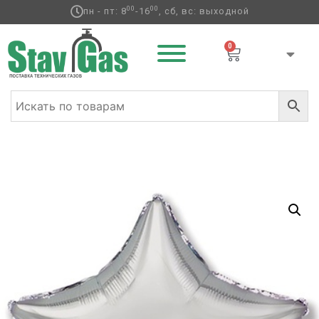
00
00
пн - пт: 8
-16
, сб, вс: выходной
0
Главная
/
Фольгированные шары
/
Звезды
/ Ф Б/РИС 32″
ЗВЕЗДА Металлик Silver(FM)