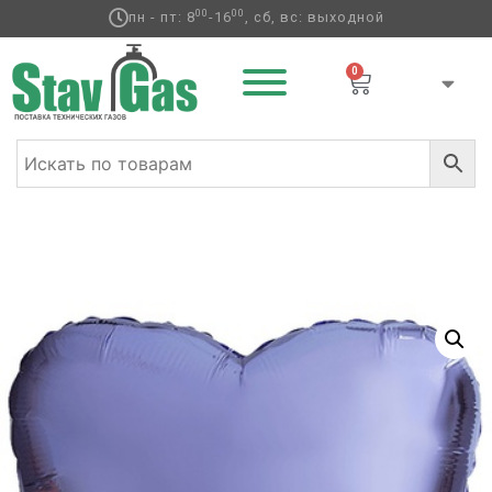
00
00
пн - пт: 8
-16
, сб, вс: выходной
0
Главная
/
Фольгированные шары
/
Сердца
фольгированные
/ Ф Б/РИС 32″ СЕРДЦЕ Металлик
Violet(FM)