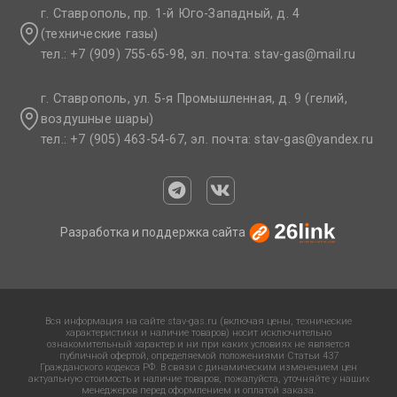
г. Ставрополь, пр. 1-й Юго-Западный, д. 4
(технические газы)
тел.: +7 (909) 755-65-98, эл. почта: stav-gas@mail.ru​
г. Ставрополь, ул. 5-я Промышленная, д. 9 (гелий,
воздушные шары)
тел.: +7 (905) 463-54-67, эл. почта: stav-gas@yandex.ru​
Разработка и поддержка сайта
Вся информация на сайте stav-gas.ru (включая цены, технические
характеристики и наличие товаров) носит исключительно
ознакомительный характер и ни при каких условиях не является
публичной офертой, определяемой положениями Статьи 437
Гражданского кодекса РФ. В связи с динамическим изменением цен
актуальную стоимость и наличие товаров, пожалуйста, уточняйте у наших
менеджеров перед оформлением и оплатой заказа.