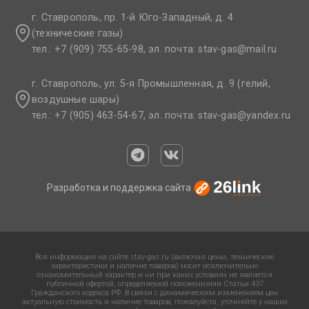
г. Ставрополь, пр. 1-й Юго-Западный, д. 4
(технические газы)
тел.: +7 (909) 755-65-98, эл. почта: stav-gas@mail.ru​
г. Ставрополь, ул. 5-я Промышленная, д. 9 (гелий,
воздушные шары)
тел.: +7 (905) 463-54-67, эл. почта: stav-gas@yandex.ru​
Разработка и поддержка сайта
Вся информация на сайте stav-gas.ru (включая цены, технические
характеристики и наличие товаров) носит исключительно
ознакомительный характер и ни при каких условиях не является
публичной офертой, определяемой положениями Статьи 437
Гражданского кодекса РФ. В связи с динамическим изменением цен
актуальную стоимость и наличие товаров, пожалуйста, уточняйте у наших