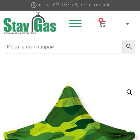
00
00
пн - пт: 8
-16
, сб, вс: выходной
0
Главная
/
Фольгированные шары
/
Звезды
/ Ф 18″
Камуфляж звезда