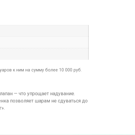
аров к ним на сумму более 10 000 руб.
апан — что упрощает надувание.
енка позволяет шарам не сдуваться до
».