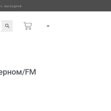
 вс: выходной
Черном/FM