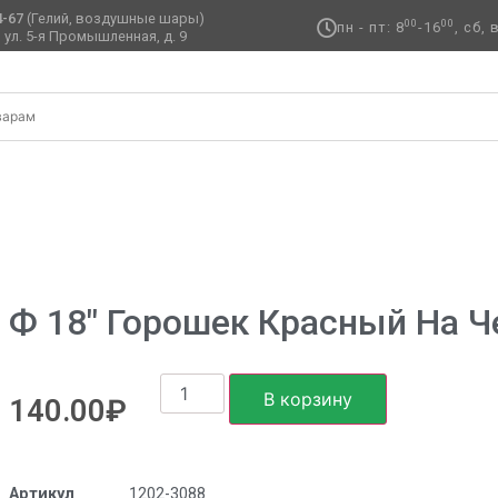
4-67
(Гелий, воздушные шары)
00
00
пн - пт: 8
-16
, сб,
 ул. 5-я Промышленная, д. 9 ​
ные
/ Ф 18″ Горошек красный на черном/FM
Ф 18″ Горошек Красный На 
В корзину
140.00
₽
Артикул
1202-3088