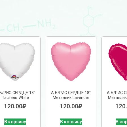
Б/РИС СЕРДЦЕ 18″
А Б/РИС СЕРДЦЕ 18″
А Б/РИС С
Пастель White
Металлик Lavender
Металлик
120.00
₽
120.00
₽
120
В корзину
В корзину
В ко