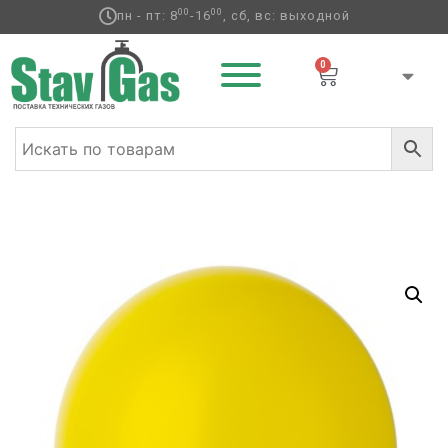
00
00
пн - пт: 8
-16
, сб, вс: выходной
0
Главная
/
Латексные шары
/
Круглые без
рисунка
/
Пастель
/ Е 12″ Пастель Yellow