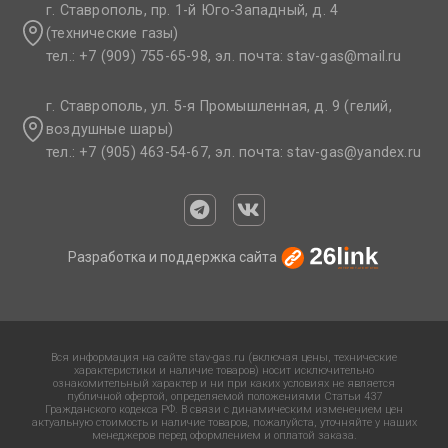
г. Ставрополь, пр. 1-й Юго-Западный, д. 4
(технические газы)
тел.: +7 (909) 755-65-98, эл. почта: stav-gas@mail.ru​
г. Ставрополь, ул. 5-я Промышленная, д. 9 (гелий,
воздушные шары)
тел.: +7 (905) 463-54-67, эл. почта: stav-gas@yandex.ru​
Разработка и поддержка сайта
Вся информация на сайте stav-gas.ru (включая цены, технические
характеристики и наличие товаров) носит исключительно
ознакомительный характер и ни при каких условиях не является
публичной офертой, определяемой положениями Статьи 437
Гражданского кодекса РФ. В связи с динамическим изменением цен
актуальную стоимость и наличие товаров, пожалуйста, уточняйте у наших
менеджеров перед оформлением и оплатой заказа.