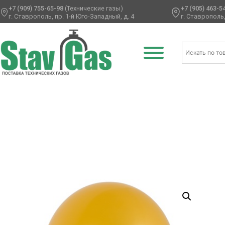
+7 (909) 755-65-98
(Технические газы)
+7 (905) 463-5
г. Ставрополь, пр. 1-й Юго-Западный, д. 4
г. Ставрополь,
Главная
/
Латексные шары
/
Круглые без рисунка
/
Метал