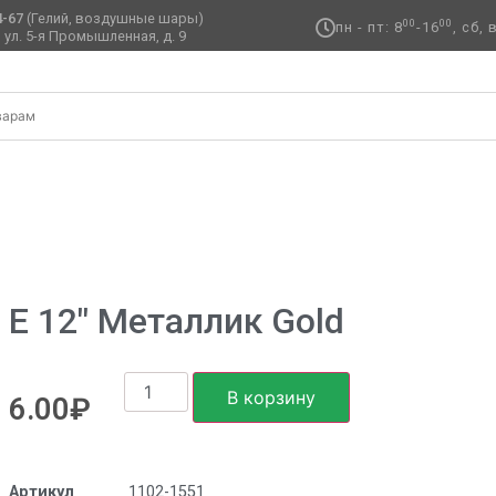
4-67
(Гелий, воздушные шары)
00
00
пн - пт: 8
-16
, сб,
 ул. 5-я Промышленная, д. 9 ​
лик
/ Е 12″ Металлик Gold
Е 12″ Металлик Gold
В корзину
6.00
₽
Артикул
1102-1551