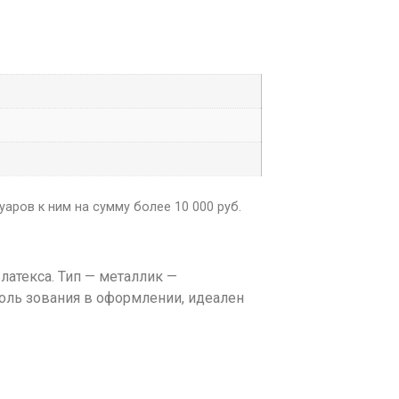
аров к ним на сумму более 10 000 руб.
атекса. Тип — металлик —
оль зования в оформлении, идеален