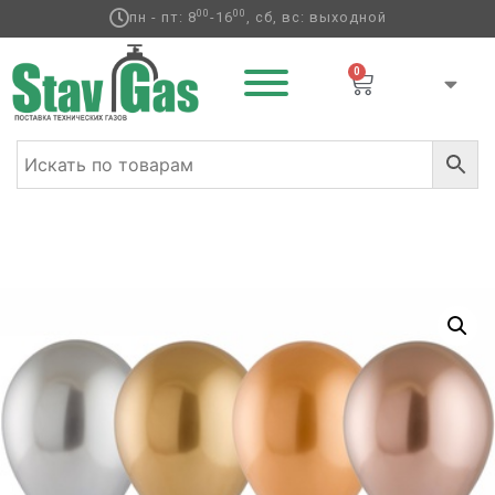
00
00
пн - пт: 8
-16
, сб, вс: выходной
0
Главная
/
Латексные шары
/
Круглые без
рисунка
/
Хром
/ Э 12″ Хром Сатин ассорти