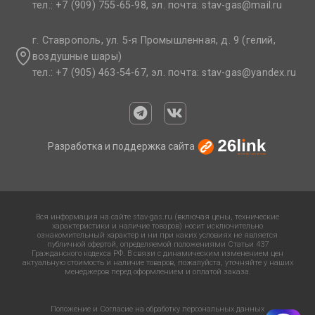
тел.: +7 (909) 755-65-98, эл. почта: stav-gas@mail.ru​
г. Ставрополь, ул. 5-я Промышленная, д. 9 (гелий,
воздушные шары)
тел.: +7 (905) 463-54-67, эл. почта: stav-gas@yandex.ru​
Разработка и поддержка сайта
Вся информация на сайте stav-gas.ru (включая цены, технические
характеристики и наличие товаров) носит исключительно
ознакомительный характер и ни при каких условиях не является
публичной офертой, определяемой положениями Статьи 437
Гражданского кодекса РФ. В связи с динамическим изменением цен
актуальную стоимость и наличие товаров, пожалуйста, уточняйте у наших
менеджеров перед оформлением и оплатой заказа.
Положение и Согласие на обработку персональных данных