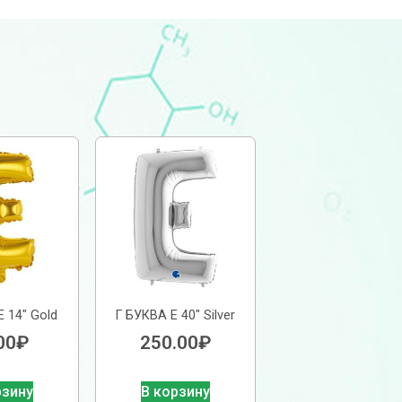
 14″ Gold
Г БУКВА E 40″ Silver
00
₽
250.00
₽
рзину
В корзину