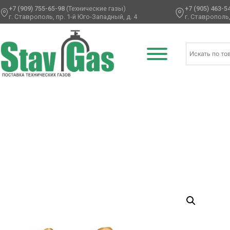
+7 (909) 755-65-98
(Технические газы)
+7 (905) 463-5
г. Ставрополь, пр. 1-й Юго-Западный, д. 4
г. Ставрополь,
Главная
/
Фольгированные шары
/
Буквы
/ Б ФИГУРА MRS