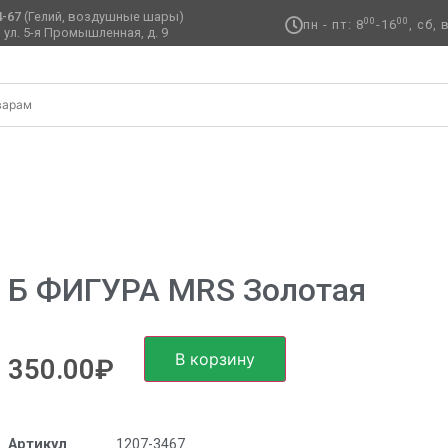
4-67
(Гелий, воздушные шары)
00
00
пн - пт: 8
-16
, сб,
 ул. 5-я Промышленная, д. 9 ​
 золотая
Б ФИГУРА MRS Золотая
В корзину
350.00
₽
Артикул
1207-3467