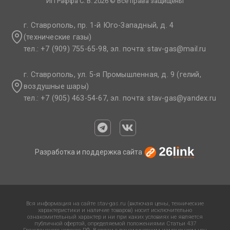
ИП Раффа С. В. 2026 © Все права защищены
г. Ставрополь, пр. 1-й Юго-Западный, д. 4
(технические газы)
тел.: +7 (909) 755-65-98, эл. почта: stav-gas@mail.ru​
г. Ставрополь, ул. 5-я Промышленная, д. 9 (гелий,
воздушные шары)
тел.: +7 (905) 463-54-67, эл. почта: stav-gas@yandex.ru​
Разработка и поддержка сайта
Вся информация на сайте stav-gas.ru (включая цены, технические
характеристики и наличие товаров) носит исключительно
ознакомительный характер и ни при каких условиях не является
публичной офертой, определяемой положениями Статьи 437