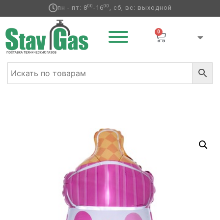
00
00
пн - пт: 8
-16
, сб, вс: выходной
0
Главная
/
Фольгированные шары
/
Выписка / Дети ф
/ А
ФИГУРА/S50 Бутылочка IT’S A GIRL