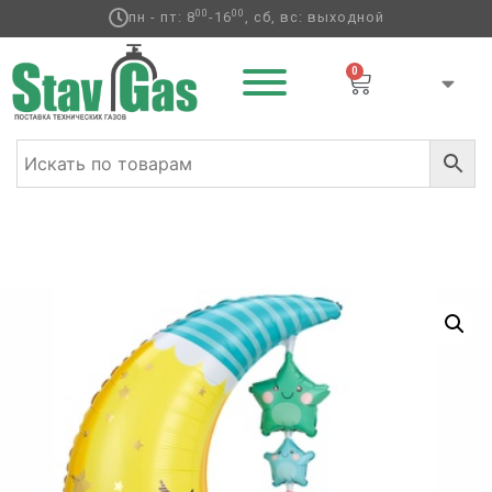
00
00
пн - пт: 8
-16
, сб, вс: выходной
0
Главная
/
Фольгированные шары
/
AIR
/ А ФИГУРА/P70
AIR Месяц Звезды