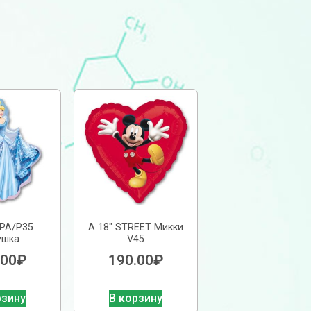
РА/P35
А 18″ STREET Микки
ушка
V45
.00
₽
190.00
₽
рзину
В корзину