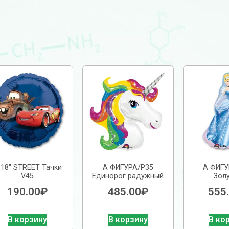
 18″ STREET Тачки
А ФИГУРА/P35
А ФИГУ
V45
Единорог радужный
Зол
190.00
₽
485.00
₽
555
В корзину
В корзину
В ко