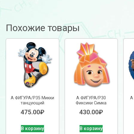
Похожие товары
А ФИГУРА/P35 Микки
А ФИГУРА/P30
А
танцующий
Фиксики Симка
475.00
₽
430.00
₽
В корзину
В корзину