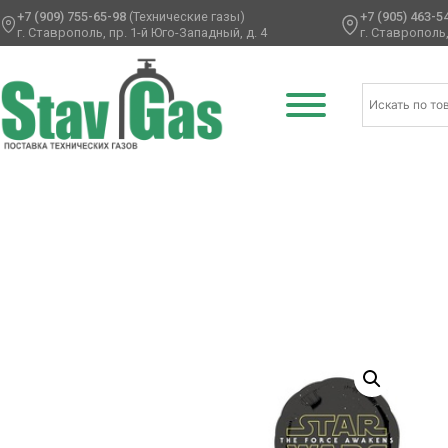
+7 (909) 755-65-98
(Технические газы)
+7 (905) 463-5
г. Ставрополь, пр. 1-й Юго-Западный, д. 4
г. Ставрополь,
Главная
/
Фольгированные шары
/
Герои
/ А ФИГУРА/P45