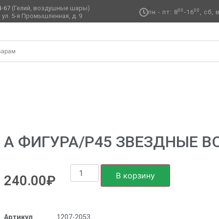
4-67
(Гелий, воздушные шары)
00
00
пн - пт: 8
-16
, сб,
 ул. 5-я Промышленная, д. 9 ​
 ЗВЕЗДНЫЕ ВОЙНЫ 7 CRUISER
А ФИГУРА/P45 ЗВЕЗДНЫЕ В
В корзину
240.00
₽
Артикул
1207-2053