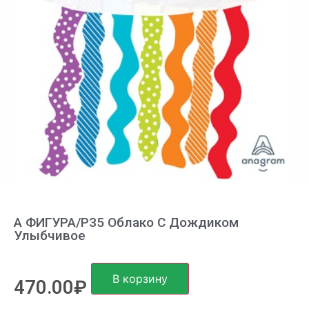
А ФИГУРА/P35 Облако С Дождиком
Улыбчивое
В корзину
470.00
₽