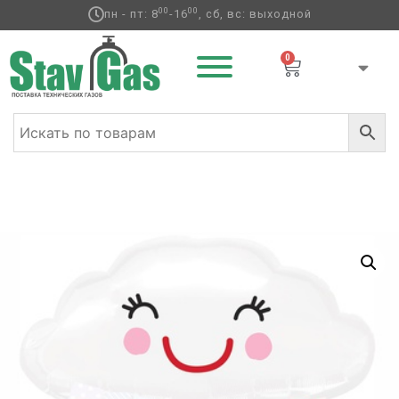
00
00
пн - пт: 8
-16
, сб, вс: выходной
0
Главная
/
Фольгированные шары
/
Выписка / Дети ф
/ А
ФИГУРА/P35 Облако с дождиком улыбчивое