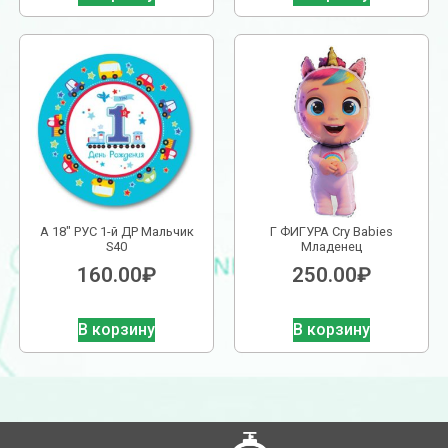
А 18″ РУС 1-й ДР Мальчик
Г ФИГУРА Cry Babies
S40
Младенец
160.00
₽
250.00
₽
В корзину
В корзину