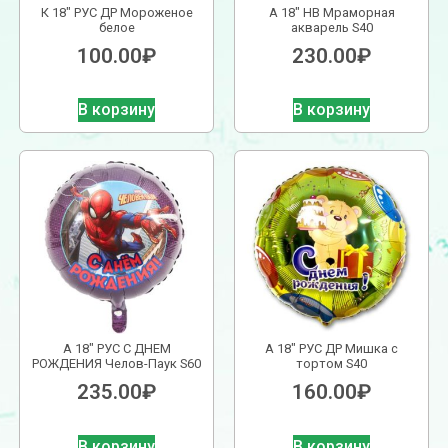
К 18″ РУС ДР Мороженое
А 18″ HB Мраморная
белое
акварель S40
100.00
₽
230.00
₽
В корзину
В корзину
А 18″ РУС С ДНЕМ
А 18″ РУС ДР Мишка с
РОЖДЕНИЯ Челов-Паук S60
тортом S40
235.00
₽
160.00
₽
В корзину
В корзину