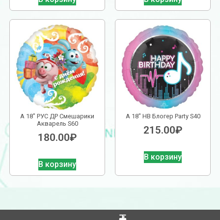
А 18″ РУС ДР Смешарики
А 18″ НВ Блогер Party S40
Акварель S60
215.00
₽
180.00
₽
В корзину
В корзину