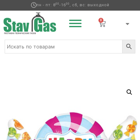
00
00
пн - пт: 8
-16
, сб, вс: выходной
0
Главная
/
Фольгированные шары
/
День рождения
/ А
ФИГУРА/P35 HB Лавка сладостей