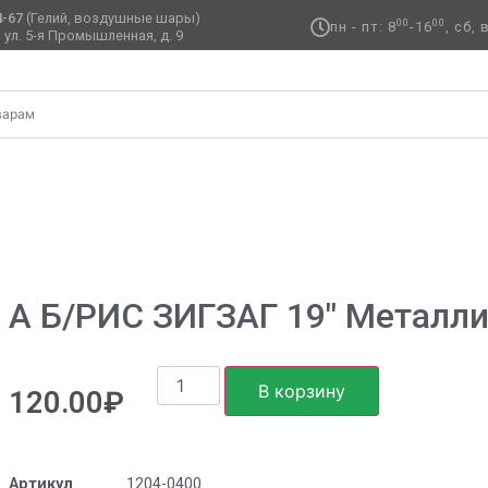
4-67
(Гелий, воздушные шары)
00
00
пн - пт: 8
-16
, сб,
 ул. 5-я Промышленная, д. 9 ​
Г 19″ Металлик Blue
А Б/РИС ЗИГЗАГ 19″ Металли
В корзину
120.00
₽
Артикул
1204-0400