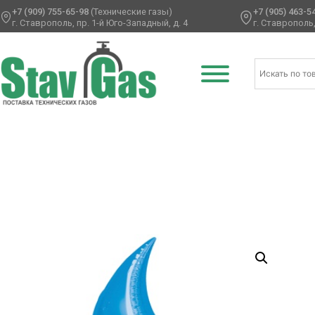
+7 (909) 755-65-98
(Технические газы)
+7 (905) 463-5
г. Ставрополь, пр. 1-й Юго-Западный, д. 4
г. Ставрополь,
Главная
/
Фольгированные шары
/
Зигзаг
/ А Б/РИС ЗИГЗА