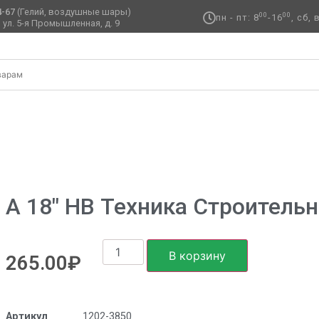
4-67
(Гелий, воздушные шары)
00
00
пн - пт: 8
-16
, сб,
 ул. 5-я Промышленная, д. 9 ​
Техника строительная S40
А 18″ HB Техника Строительн
В корзину
265.00
₽
Артикул
1202-3850