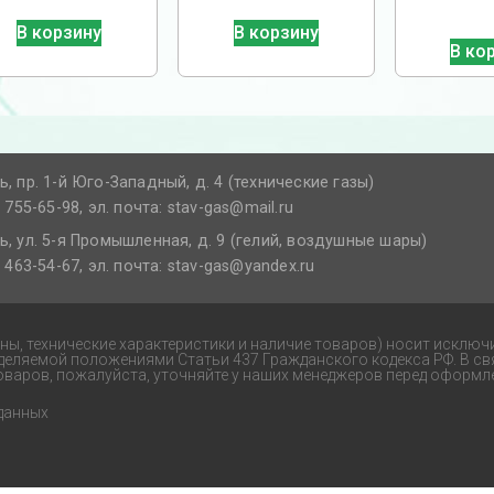
В корзину
В корзину
В ко
ь, пр. 1-й Юго-Западный, д. 4 (технические газы)
) 755-65-98, эл. почта: stav-gas@mail.ru​
ь, ул. 5-я Промышленная, д. 9 (гелий, воздушные шары)
) 463-54-67, эл. почта: stav-gas@yandex.ru​
ены, технические характеристики и наличие товаров) носит исключ
еделяемой положениями Статьи 437 Гражданского кодекса РФ. В св
оваров, пожалуйста, уточняйте у наших менеджеров перед оформле
данных