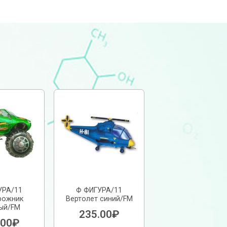
УРА/11
Ф ФИГУРА/11
рожник
Вертолет синий/FM
ый/FM
235.00
₽
.00
₽