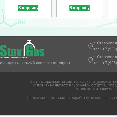
В корзину
В корзину
г. Ставропол
тел.: +7 (909
г. Ставропол
тел.: +7 (905
ИП Раффа С. В. 2026 © Все права защищены
Вся информация на сайте stav-gas.ru (включая ц
условиях не является публичной офертой, опр
стоимость и наличие т
Положение и Согласие на обработку персональных 