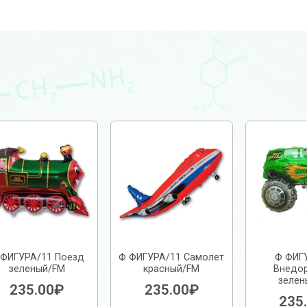
 ФИГУРА/11 Поезд
Ф ФИГУРА/11 Самолет
Ф ФИГ
зеленый/FM
красный/FM
Внедо
зелен
235.00
₽
235.00
₽
235