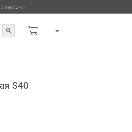
 вс: выходной
ая S40