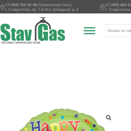
+7 (909) 755-65-98
(Технические газы)
+7 (905) 463-5
г. Ставрополь, пр. 1-й Юго-Западный, д. 4
г. Ставрополь,
Главная
/
Фольгированные шары
/
Транспорт
/ А 18″ HB 