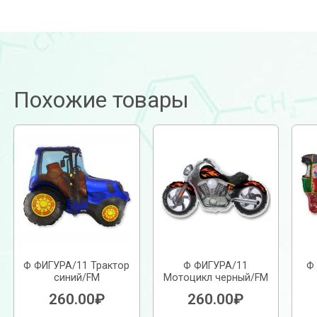
Похожие товары
Ф ФИГУРА/11 Трактор
Ф ФИГУРА/11
Ф
синий/FM
Мотоцикл черный/FM
260.00
₽
260.00
₽