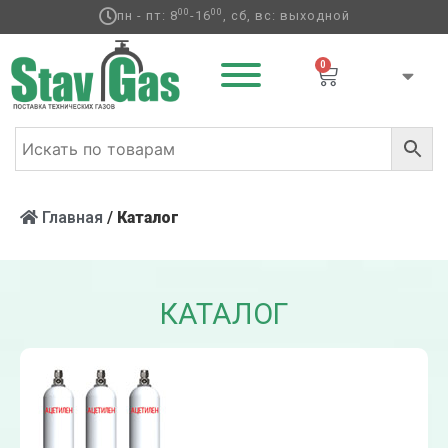
00
00
пн - пт: 8
-16
, сб, вс: выходной
0
Главная
/
Каталог
КАТАЛОГ