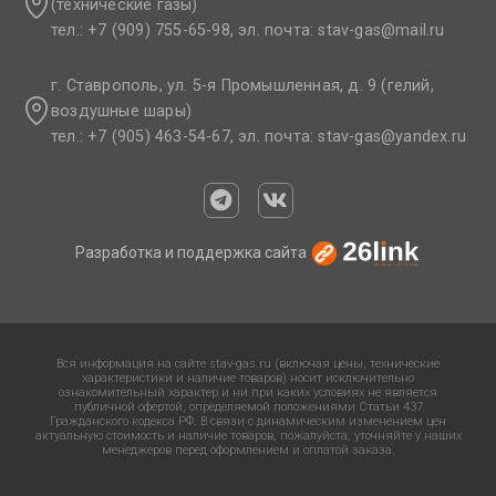
(технические газы)
тел.: +7 (909) 755-65-98, эл. почта: stav-gas@mail.ru​
г. Ставрополь, ул. 5-я Промышленная, д. 9 (гелий,
воздушные шары)
тел.: +7 (905) 463-54-67, эл. почта: stav-gas@yandex.ru​
Разработка и поддержка сайта
Вся информация на сайте stav-gas.ru (включая цены, технические
характеристики и наличие товаров) носит исключительно
ознакомительный характер и ни при каких условиях не является
публичной офертой, определяемой положениями Статьи 437
Гражданского кодекса РФ. В связи с динамическим изменением цен
актуальную стоимость и наличие товаров, пожалуйста, уточняйте у наших
менеджеров перед оформлением и оплатой заказа.