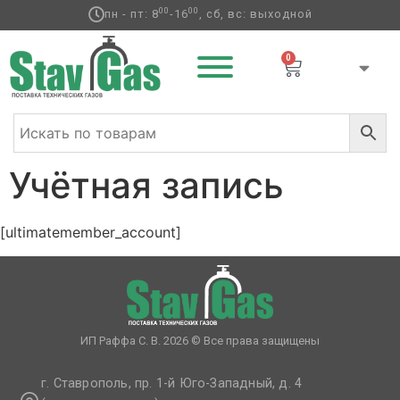
00
00
пн - пт: 8
-16
, сб, вс: выходной
0
Учётная запись
[ultimatemember_account]
ИП Раффа С. В. 2026 © Все права защищены
г. Ставрополь, пр. 1-й Юго-Западный, д. 4